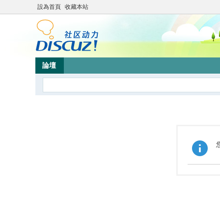
設為首頁
收藏本站
論壇