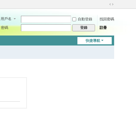
切
換
用戶名
自動登錄
找回密碼
到
寬
密碼
註冊
登錄
版
快捷導航