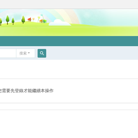
搜索
搜
索
您需要先登錄才能繼續本操作