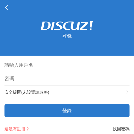
登錄
安全提問(未設置請忽略)
登錄
還沒有註冊？
找回密碼