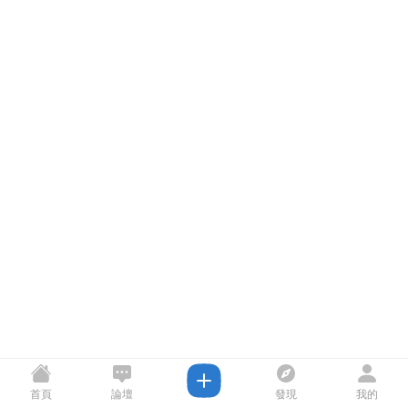
首頁
論壇
發現
我的