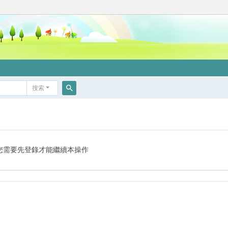
搜索
搜
索
您需要先登錄才能繼續本操作