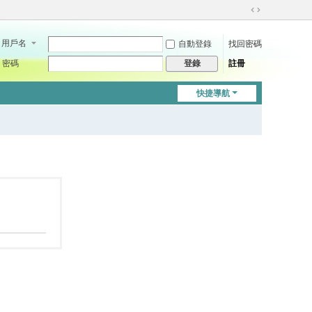
切
換
用戶名
自動登錄
找回密碼
到
寬
密碼
註冊
登錄
版
快捷導航