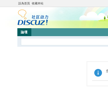
設為首頁
收藏本站
論壇