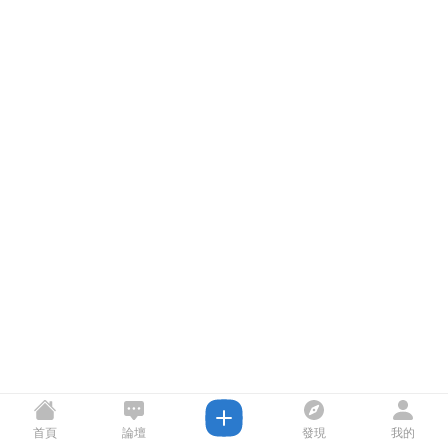
首頁
論壇
發現
我的