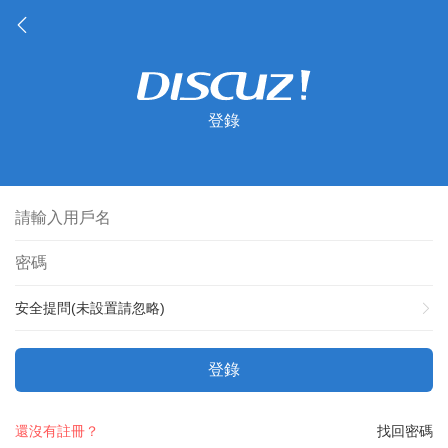
登錄
安全提問(未設置請忽略)
登錄
還沒有註冊？
找回密碼