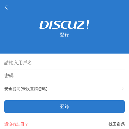
登錄
安全提問(未設置請忽略)
登錄
還沒有註冊？
找回密碼