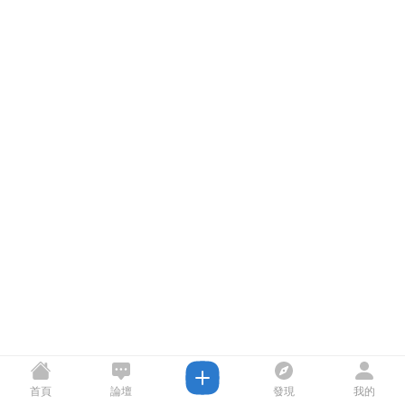
首頁
論壇
發現
我的