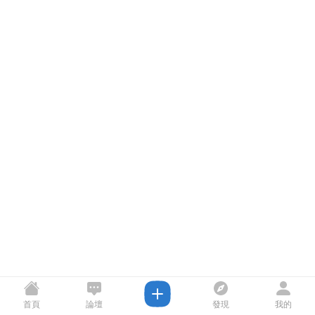
首頁
論壇
發現
我的