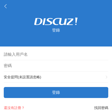
登錄
安全提問(未設置請忽略)
登錄
還沒有註冊？
找回密碼