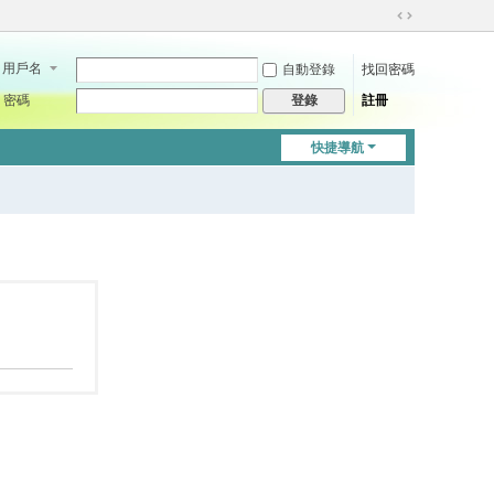
切
換
用戶名
自動登錄
找回密碼
到
寬
密碼
註冊
登錄
版
快捷導航