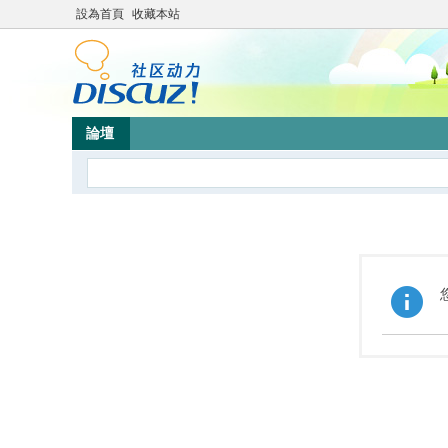
設為首頁
收藏本站
論壇