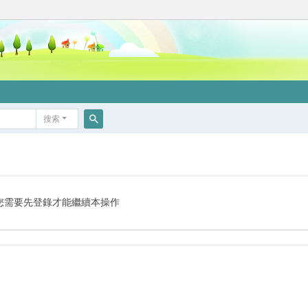
搜索
搜
索
您需要先登錄才能繼續本操作