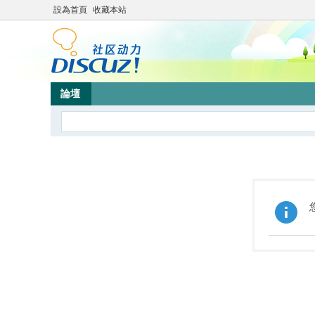
設為首頁
收藏本站
論壇