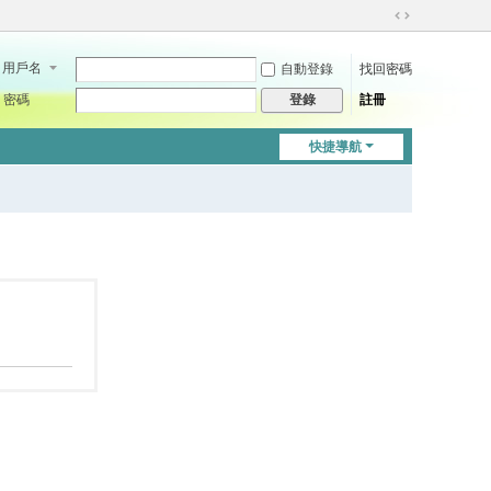
切
換
用戶名
自動登錄
找回密碼
到
寬
密碼
註冊
登錄
版
快捷導航