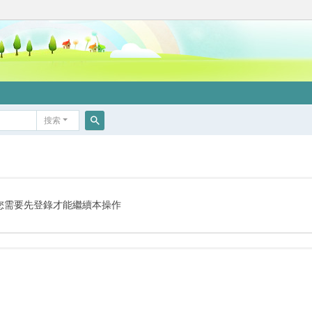
搜索
搜
索
您需要先登錄才能繼續本操作