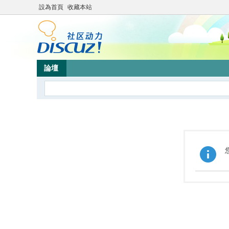
設為首頁
收藏本站
論壇