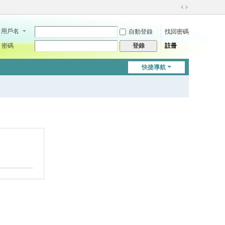
切
換
用戶名
自動登錄
找回密碼
到
寬
密碼
註冊
登錄
版
快捷導航