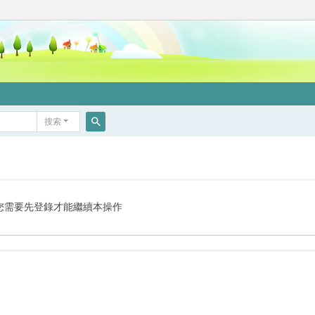
搜索
搜
索
您需要先登錄才能繼續本操作