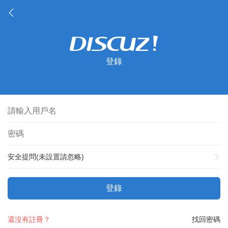
登錄
安全提問(未設置請忽略)
登錄
還沒有註冊？
找回密碼