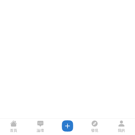
首頁
論壇
發現
我的