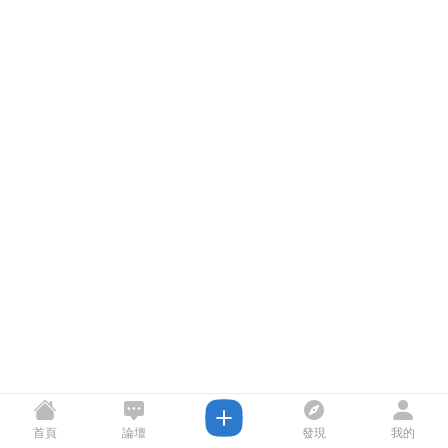
首頁
論壇
發現
我的