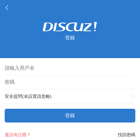
登錄
安全提問(未設置請忽略)
登錄
還沒有註冊？
找回密碼