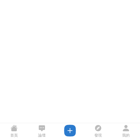
首頁
論壇
發現
我的