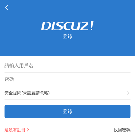
登錄
安全提問(未設置請忽略)
登錄
還沒有註冊？
找回密碼