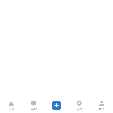
首頁
論壇
發現
我的