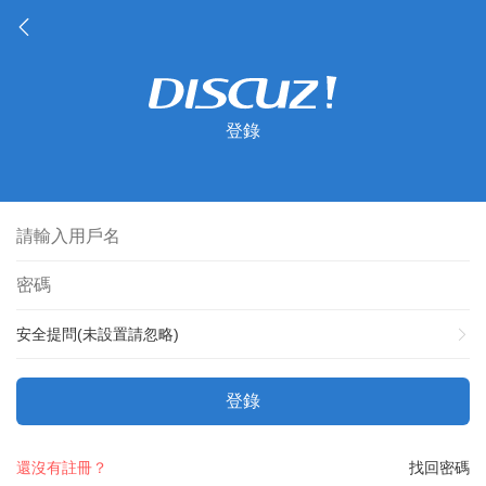
登錄
安全提問(未設置請忽略)
登錄
還沒有註冊？
找回密碼