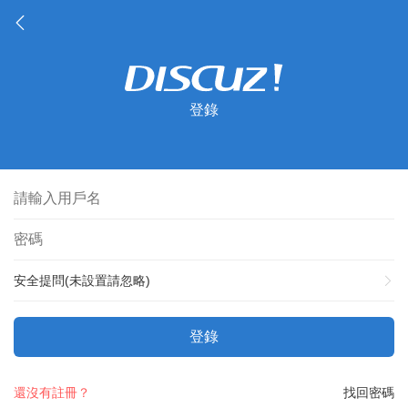
登錄
安全提問(未設置請忽略)
登錄
還沒有註冊？
找回密碼