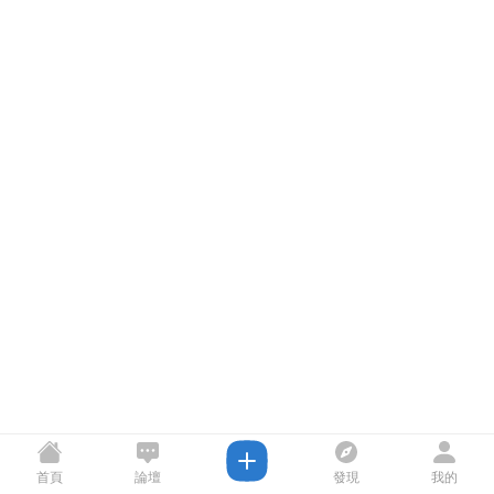
首頁
論壇
發現
我的