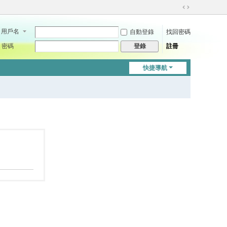
切
換
用戶名
自動登錄
找回密碼
到
寬
密碼
註冊
登錄
版
快捷導航