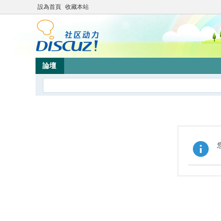
設為首頁
收藏本站
論壇