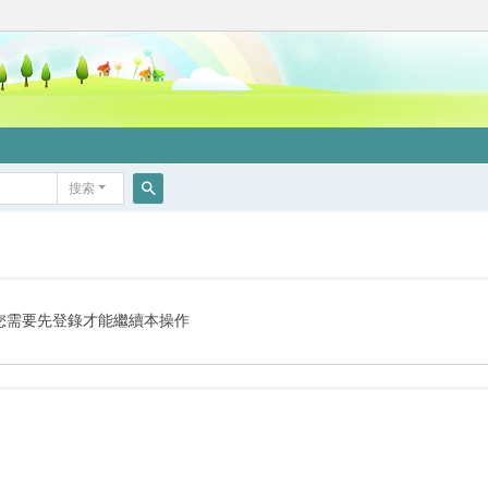
搜索
搜
索
您需要先登錄才能繼續本操作