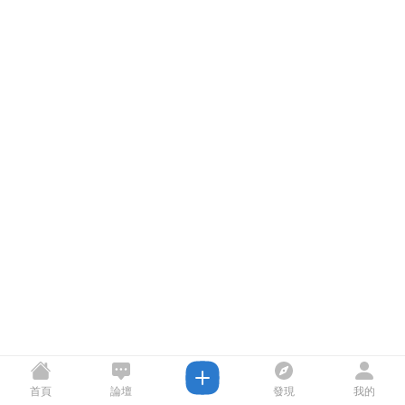
首頁
論壇
發現
我的