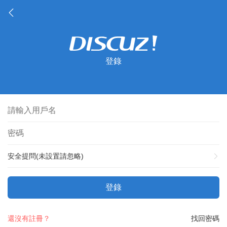
登錄
安全提問(未設置請忽略)
登錄
還沒有註冊？
找回密碼