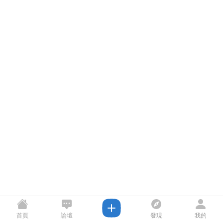
首頁
論壇
發現
我的