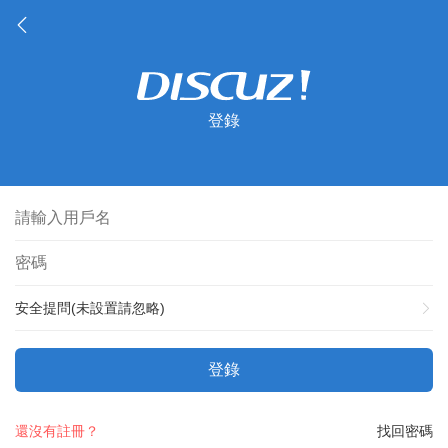
登錄
安全提問(未設置請忽略)
登錄
還沒有註冊？
找回密碼