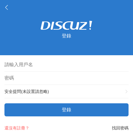
登錄
安全提問(未設置請忽略)
登錄
還沒有註冊？
找回密碼