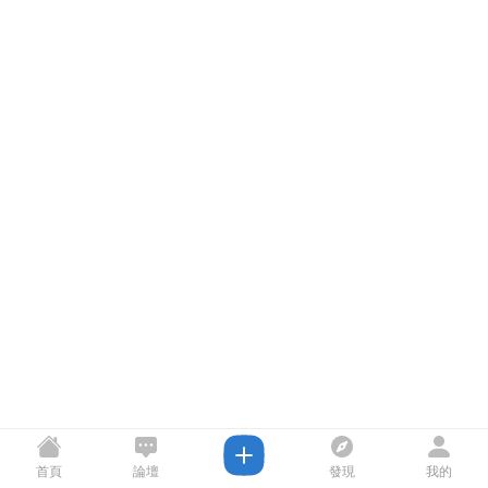
首頁
論壇
發現
我的