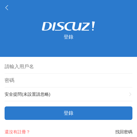
登錄
安全提問(未設置請忽略)
登錄
還沒有註冊？
找回密碼