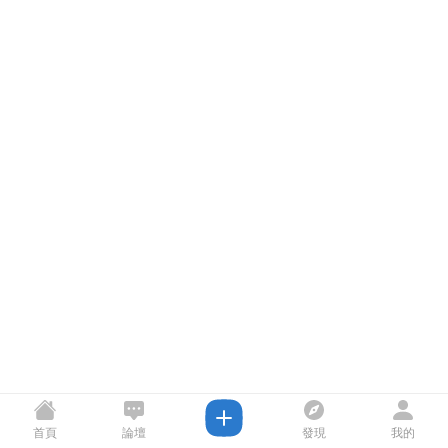
首頁
論壇
發現
我的