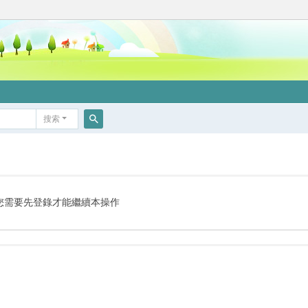
搜索
搜
索
您需要先登錄才能繼續本操作