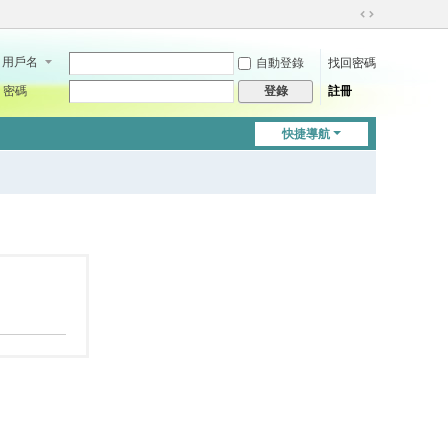
切
換
用戶名
自動登錄
找回密碼
到
寬
密碼
註冊
登錄
版
快捷導航