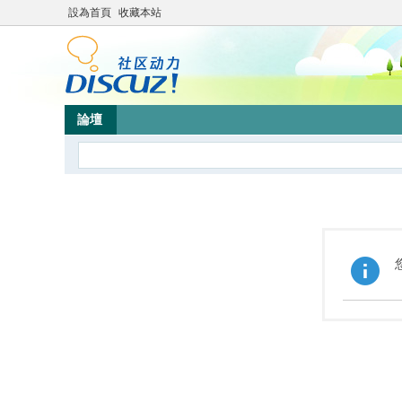
設為首頁
收藏本站
論壇