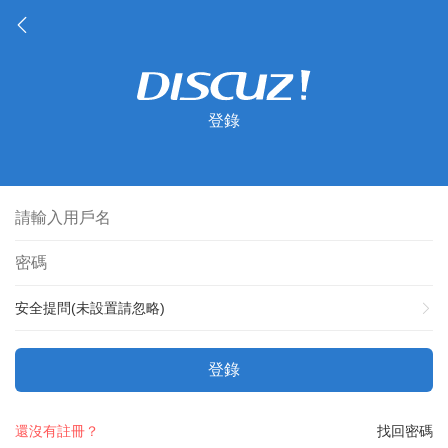
登錄
安全提問(未設置請忽略)
登錄
還沒有註冊？
找回密碼