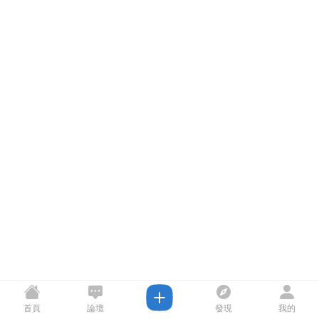
首頁
論壇
發現
我的