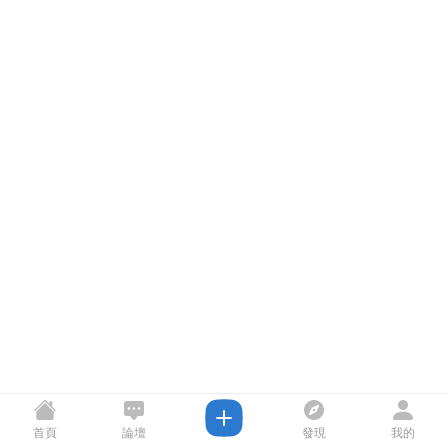
首頁
論壇
發現
我的