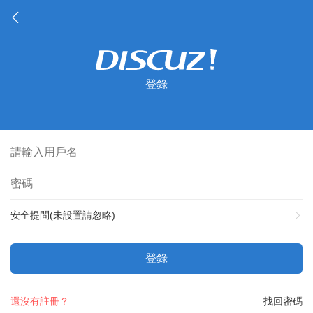
登錄
安全提問(未設置請忽略)
登錄
還沒有註冊？
找回密碼