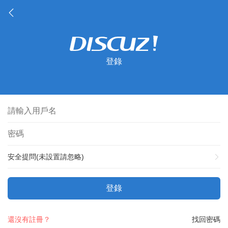
登錄
安全提問(未設置請忽略)
登錄
還沒有註冊？
找回密碼