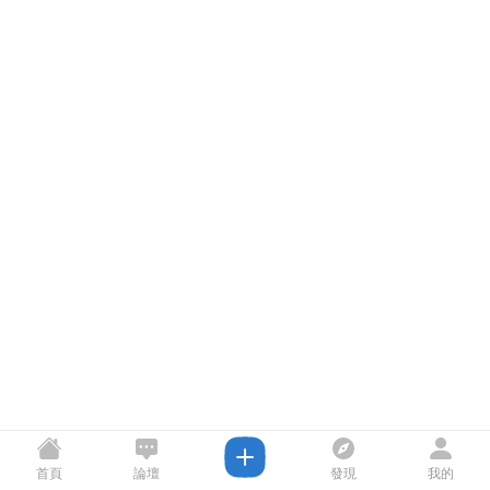
首頁
論壇
發現
我的