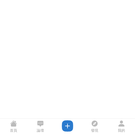
首頁
論壇
發現
我的