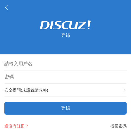
登錄
安全提問(未設置請忽略)
登錄
還沒有註冊？
找回密碼