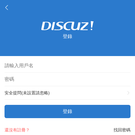
登錄
安全提問(未設置請忽略)
登錄
還沒有註冊？
找回密碼