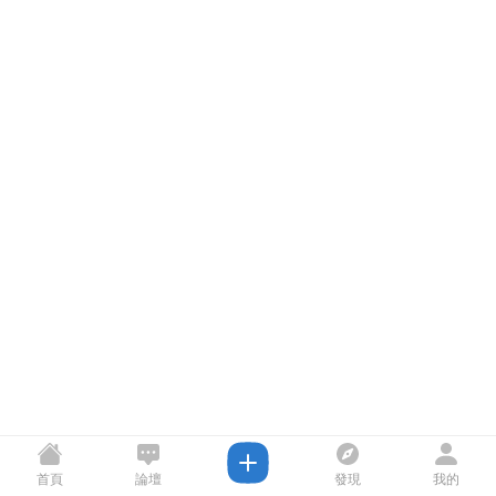
首頁
論壇
發現
我的