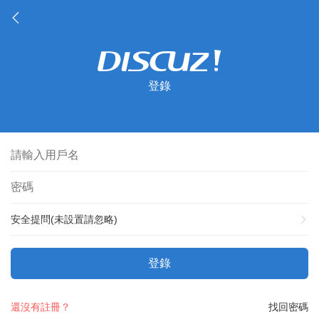
登錄
安全提問(未設置請忽略)
登錄
還沒有註冊？
找回密碼