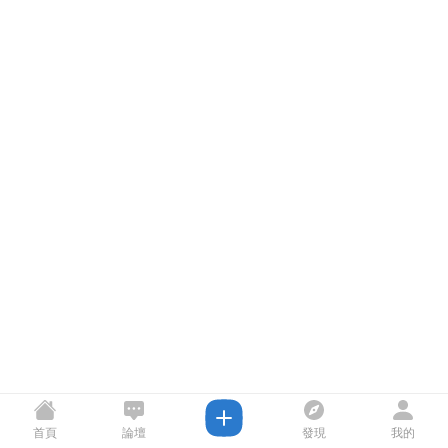
首頁
論壇
發現
我的