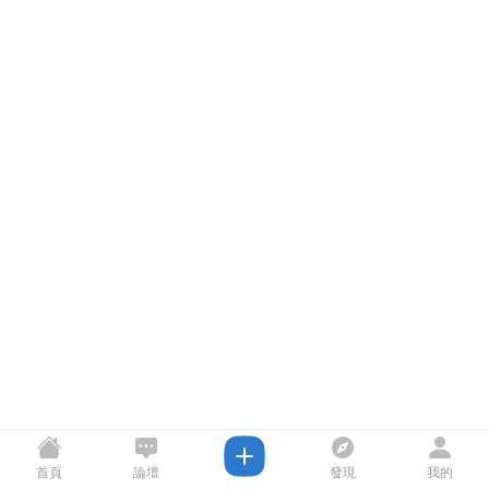
首頁
論壇
發現
我的