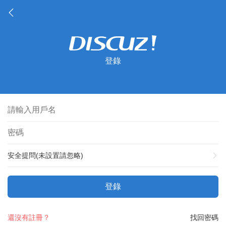
登錄
安全提問(未設置請忽略)
登錄
還沒有註冊？
找回密碼