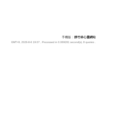
手機版
|
靜竹林心靈網站
GMT+8, 2026-8-6 19:07
, Processed in 0.069281 second(s), 8 queries .