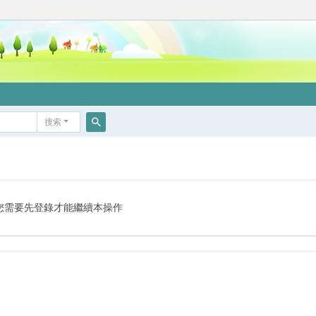
搜索
搜
索
您需要先登錄才能繼續本操作