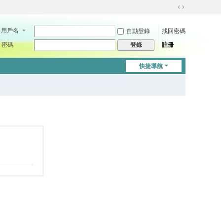
切
換
用戶名
自動登錄
找回密碼
到
寬
密碼
註冊
登錄
版
快捷導航