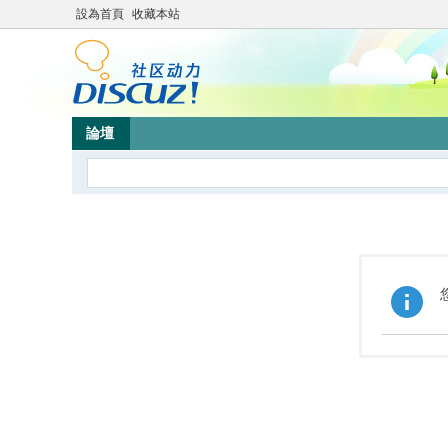
設為首頁
收藏本站
論壇