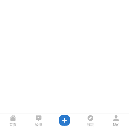
首頁
論壇
發現
我的