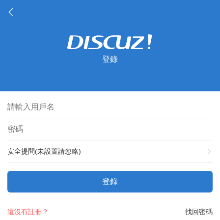
登錄
安全提問(未設置請忽略)
登錄
還沒有註冊？
找回密碼