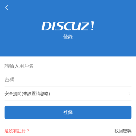
登錄
安全提問(未設置請忽略)
登錄
還沒有註冊？
找回密碼