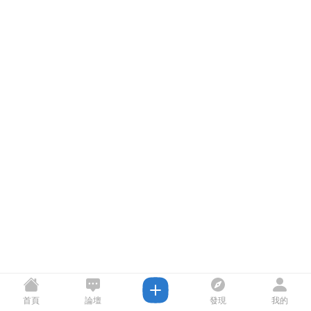
首頁
論壇
發現
我的