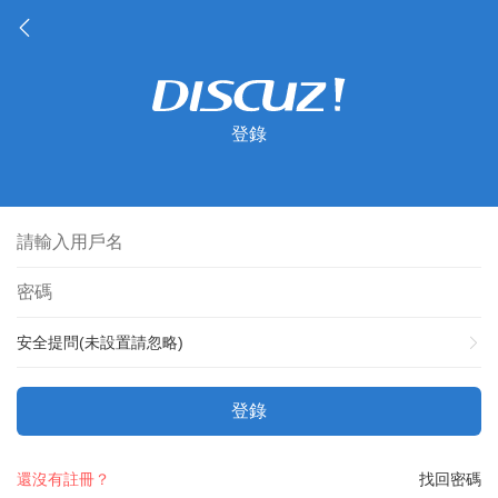
登錄
安全提問(未設置請忽略)
登錄
還沒有註冊？
找回密碼