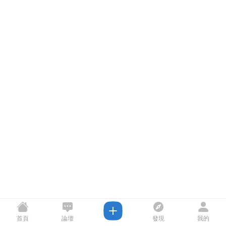
首頁
論壇
發現
我的