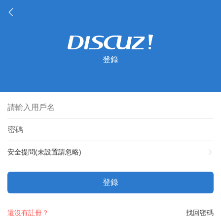
登錄
安全提問(未設置請忽略)
登錄
還沒有註冊？
找回密碼