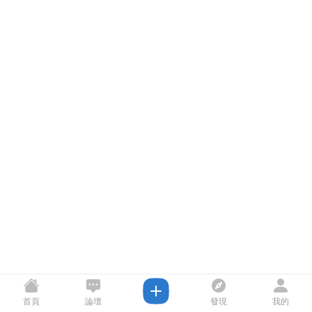
首頁
論壇
發現
我的