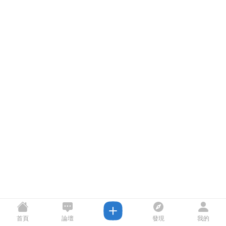
首頁
論壇
發現
我的