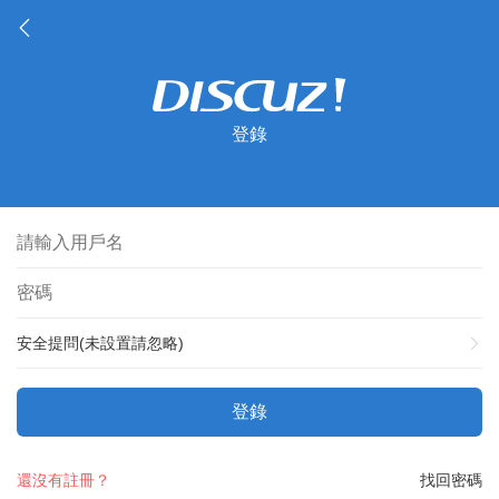
登錄
安全提問(未設置請忽略)
登錄
還沒有註冊？
找回密碼