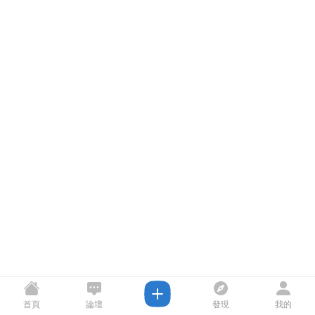
首頁
論壇
發現
我的