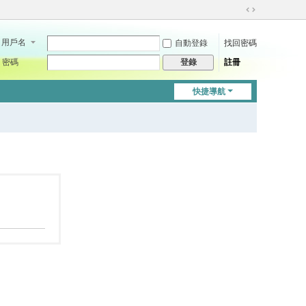
切
換
用戶名
自動登錄
找回密碼
到
寬
密碼
註冊
登錄
版
快捷導航