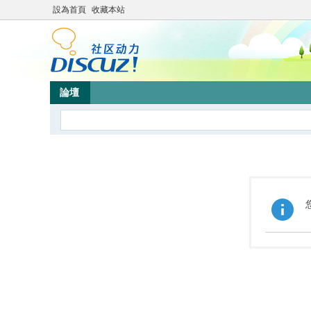
設為首頁
收藏本站
論壇