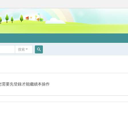
搜索
搜
索
您需要先登錄才能繼續本操作