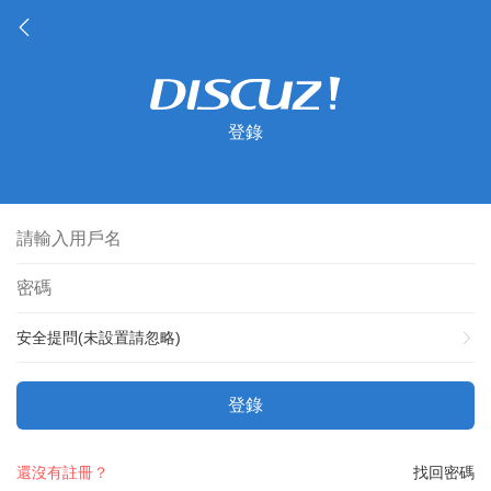
登錄
安全提問(未設置請忽略)
登錄
還沒有註冊？
找回密碼