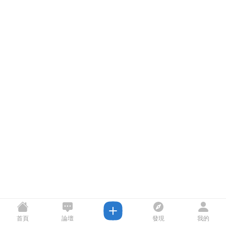
首頁
論壇
發現
我的