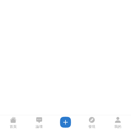
首頁
論壇
發現
我的