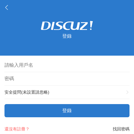
登錄
安全提問(未設置請忽略)
登錄
還沒有註冊？
找回密碼