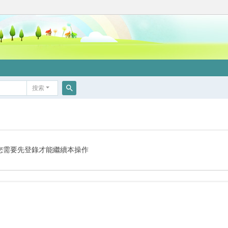
搜索
搜
索
您需要先登錄才能繼續本操作