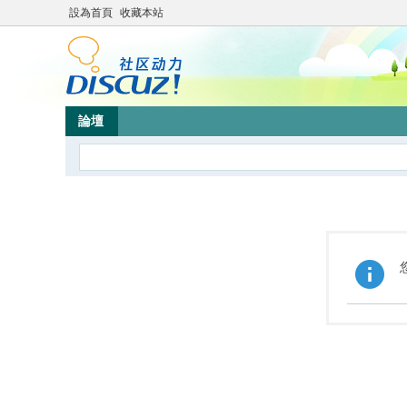
設為首頁
收藏本站
論壇