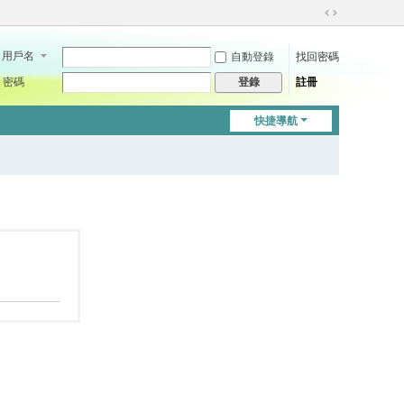
切
換
用戶名
自動登錄
找回密碼
到
寬
密碼
註冊
登錄
版
快捷導航