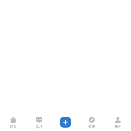
首頁
論壇
發現
我的