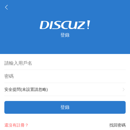
登錄
安全提問(未設置請忽略)
登錄
還沒有註冊？
找回密碼