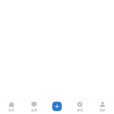
首頁
論壇
發現
我的