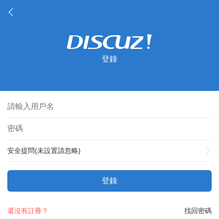
登錄
安全提問(未設置請忽略)
登錄
還沒有註冊？
找回密碼