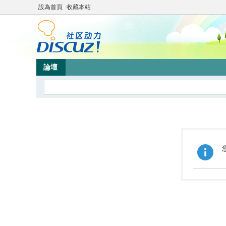
設為首頁
收藏本站
論壇