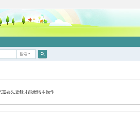
搜索
搜
索
您需要先登錄才能繼續本操作