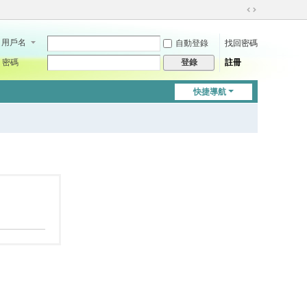
切
換
用戶名
自動登錄
找回密碼
到
寬
密碼
註冊
登錄
版
快捷導航