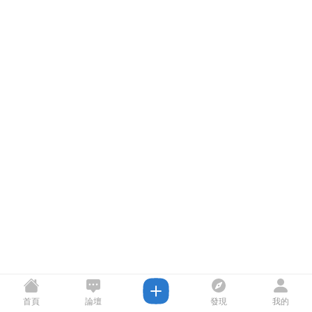
首頁
論壇
發現
我的