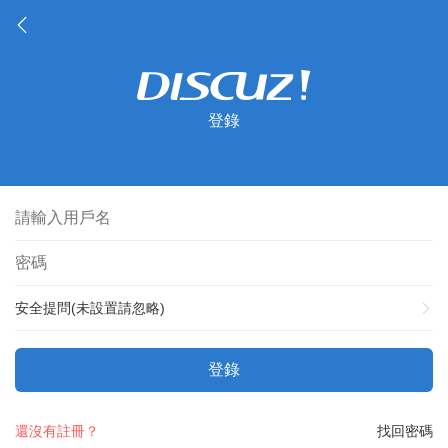
登錄
安全提問(未設置請忽略)
登錄
還沒有註冊？
找回密碼