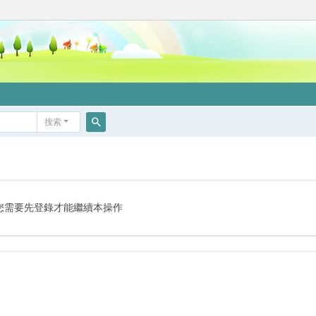
搜索
搜
索
您需要先登錄才能繼續本操作