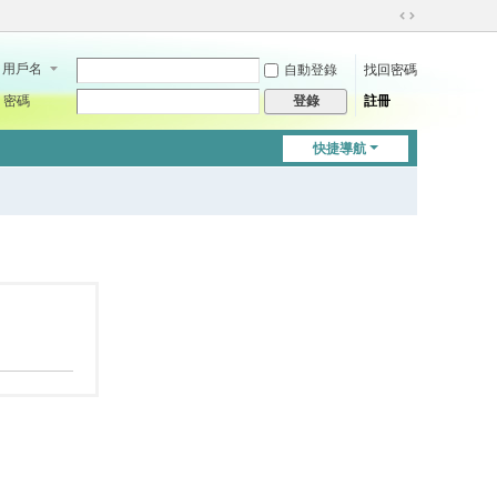
切
換
用戶名
自動登錄
找回密碼
到
寬
密碼
註冊
登錄
版
快捷導航