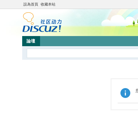
設為首頁
收藏本站
論壇