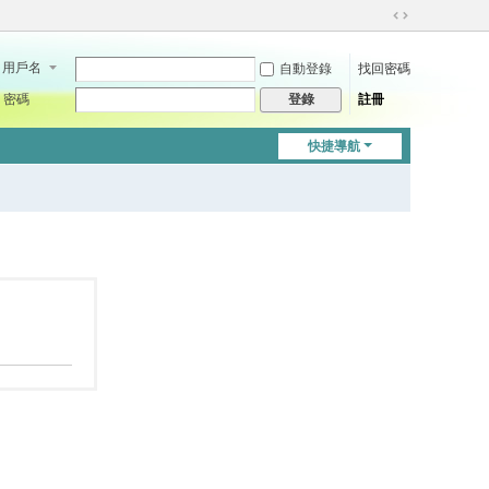
切
換
用戶名
自動登錄
找回密碼
到
寬
密碼
註冊
登錄
版
快捷導航