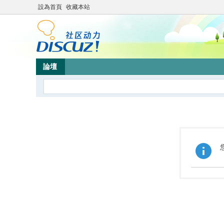
設為首頁
收藏本站
論壇