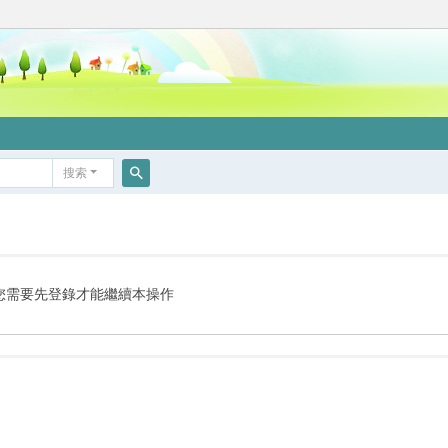
搜索
搜
索
您需要先登錄才能繼續本操作