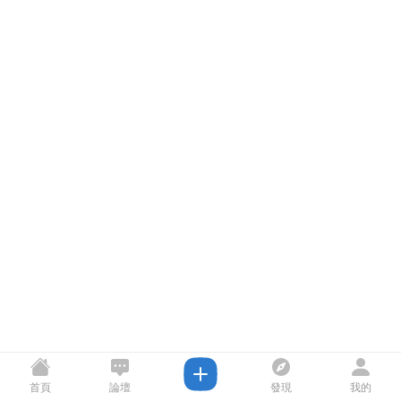
首頁
論壇
發現
我的