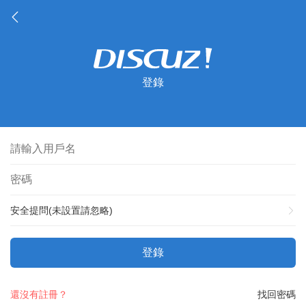
登錄
安全提問(未設置請忽略)
登錄
還沒有註冊？
找回密碼