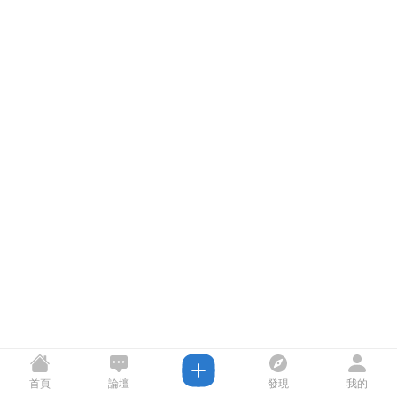
首頁
論壇
發現
我的