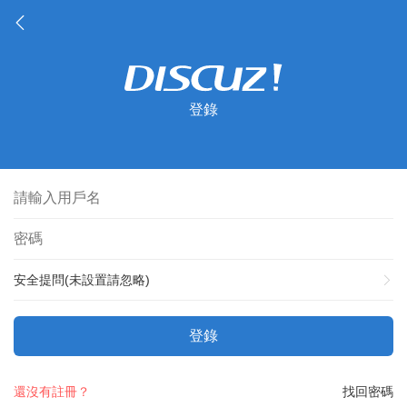
登錄
安全提問(未設置請忽略)
登錄
還沒有註冊？
找回密碼