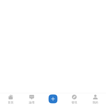
首頁
論壇
發現
我的