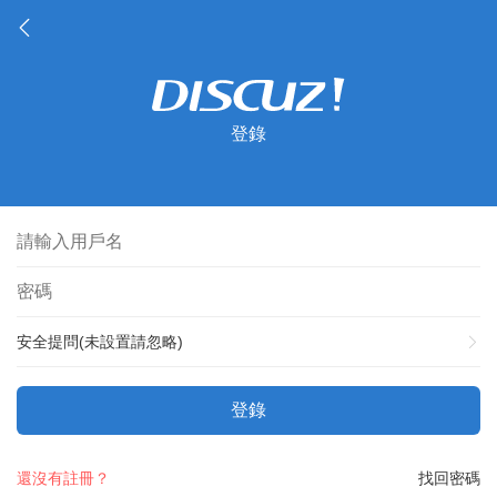
登錄
安全提問(未設置請忽略)
登錄
還沒有註冊？
找回密碼