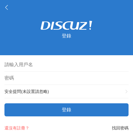
登錄
安全提問(未設置請忽略)
登錄
還沒有註冊？
找回密碼