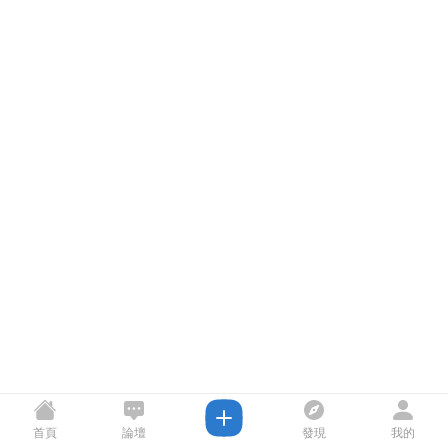
首頁
論壇
發現
我的