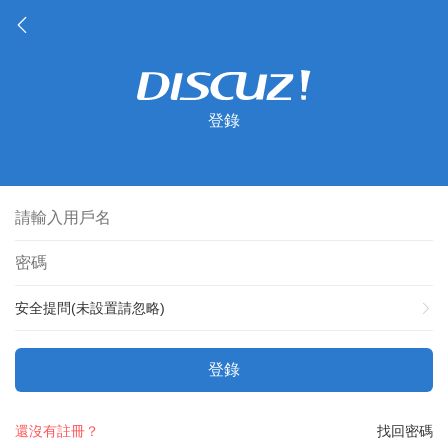
登錄
安全提問(未設置請忽略)
登錄
還沒有註冊？
找回密碼