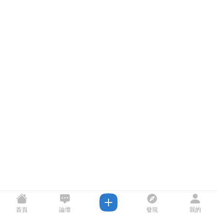
首頁
論壇
發現
我的