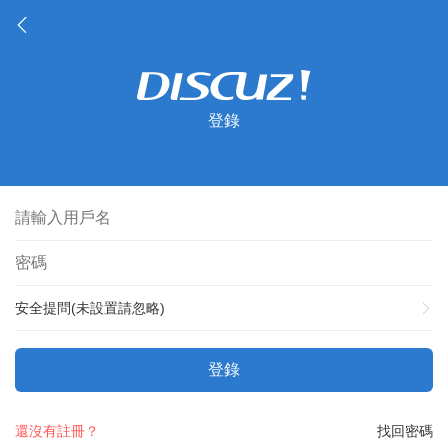
登錄
安全提問(未設置請忽略)
登錄
還沒有註冊？
找回密碼