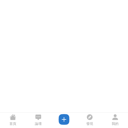
首頁
論壇
發現
我的